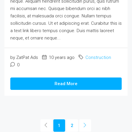
neque. Aliquam hendrerit sollicitudin purus, quis rutrum
mi accumsan nec. Quisque bibendum orci ac nibh
facilisis, at malesuada orci congue. Nullam tempus
sollicitudin cursus. Ut et adipiscing erat. Curabitur this is
a text link libero tempus congue. Duis mattis laoreet
neque, et ornare neque...
by ZatPat Ads
10 years ago
Construction
0
Read More
1
2